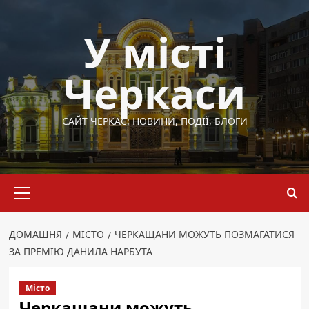
Перейти
до
У місті
вмісту
Черкаси
САЙТ ЧЕРКАС: НОВИНИ, ПОДІЇ, БЛОГИ
Основне
меню
ДОМАШНЯ
МІСТО
ЧЕРКАЩАНИ МОЖУТЬ ПОЗМАГАТИСЯ
ЗА ПРЕМІЮ ДАНИЛА НАРБУТА
Місто
Черкащани можуть