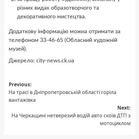
різних видах образотворчого та
декоративного мистецтва.
Додаткову інформацію можна отримати за
телефоном 33-46-65 (Обласний художній
музей).
Джерело:
city-news.ck.ua
Post
Previous:
На трасі в Дніпропетровській області горіла
navigation
вантажівка
Next:
На Черкащині нетверезий водій авто скоїв ДТП з
мотоциклом