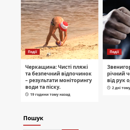
Події
Події
Черкащина: Чисті пляжі
Звениго
та безпечний відпочинок
річний ч
– результати моніторингу
від рук 
води та піску.
2 дні том
19 години тому назад
Пошук