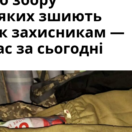
з яких зшиють
ук захисникам —
с за сьогодні