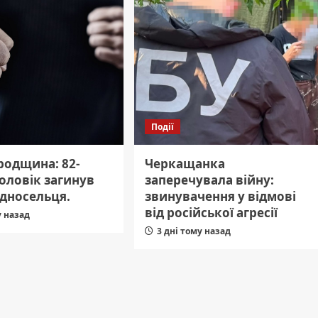
Події
родщина: 82-
Черкащанка
оловік загинув
заперечувала війну:
односельця.
звинувачення у відмові
від російської агресії
у назад
3 дні тому назад