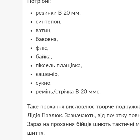
Потрібні:
резинки В 20 мм,
синтепон,
ватин,
бавовна,
фліс,
байка,
піксель плащівка,
кашемір,
сукно,
ремінь/стрічка В 20 ммє.
Таке прохання висловлює творче подружжя
Лідія Павлюк. Зазначають, від початку по
Зараз на прохання бійців шиють тактичні м
шиття.