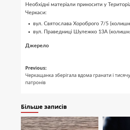
Необхідні матеріали приносити у Територі
Черкаси:
вул. Святослава Хороброго 7/5 (колишня
вул. Праведниці Шулежко 13А (колишня
Джерело
Post
Previous:
Черкащанка зберігала вдома гранати і тисяч
navigation
патронів
Більше записів