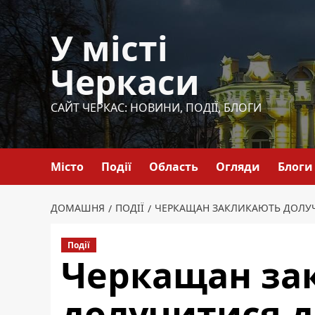
Перейти
до
У місті
вмісту
Черкаси
САЙТ ЧЕРКАС: НОВИНИ, ПОДІЇ, БЛОГИ
Місто
Події
Область
Огляди
Блоги
ДОМАШНЯ
ПОДІЇ
ЧЕРКАЩАН ЗАКЛИКАЮТЬ ДОЛУЧИ
Події
Черкащан за
долучитися д