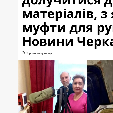
матеріалів, 
муфти для р
Новини Черка
2 роки тому назад