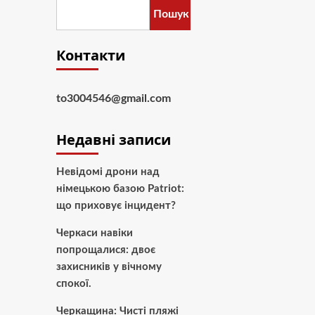
Пошук
Контакти
to3004546@gmail.com
Недавні записи
Невідомі дрони над
німецькою базою Patriot:
що приховує інцидент?
Черкаси навіки
попрощалися: двоє
захисників у вічному
спокої.
Черкащина: Чисті пляжі