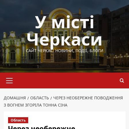
Перейти
до
У місті
вмісту
Черкаси
САЙТ ЧЕРКАС: НОВИНИ, ПОДІЇ, БЛОГИ
Основне
меню
ДОМАШНЯ
ОБЛАСТЬ
ЧЕРЕЗ НЕОБЕРЕЖНЕ ПОВОДЖЕННЯ
З ВОГНЕМ ЗГОРІЛА ТОННА СІНА
Область
Через необережне