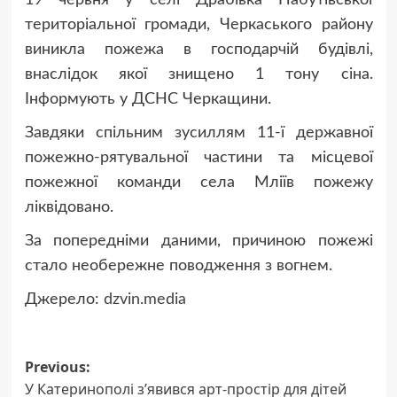
територіальної громади, Черкаського району
виникла пожежа в господарчій будівлі,
внаслідок якої знищено 1 тону сіна.
Інформують у ДСНС Черкащини.
Завдяки спільним зусиллям 11-ї державної
пожежно-рятувальної частини та місцевої
пожежної команди села Мліїв пожежу
ліквідовано.
За попередніми даними, причиною пожежі
стало необережне поводження з вогнем.
Джерело:
dzvin.media
Post
Previous:
У Катеринополі з’явився арт-простір для дітей