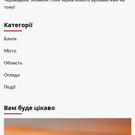
Черкащина: мільйон тонн зерна нового врожаю вже на
току!
Категорії
Блоги
Місто
Область
Огляди
Події
Вам буде цікаво