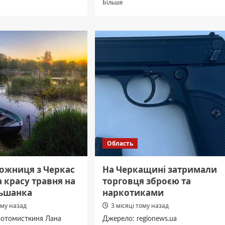
дніше
Докладніше
Більше
про
Замість
щині
Пушкіна
—
дух
ли
старої
садиби:
,
у
музеї
и
в
Кам’янці
нь
відкрили
нову
експозицію
Область
ожниця з Черкас
На Черкащині затримали
 красу травня на
торговця зброєю та
льшанка
наркотиками
ому назад
3 місяці тому назад
фотомисткиня Лана
Джерело: regionews.ua