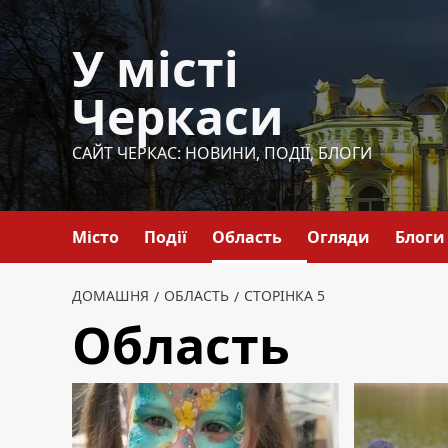
Перейти
до
У місті
вмісту
Черкаси
САЙТ ЧЕРКАС: НОВИНИ, ПОДІЇ, БЛОГИ
Місто
Події
Область
Огляди
Блоги
ДОМАШНЯ
ОБЛАСТЬ
СТОРІНКА 5
Область