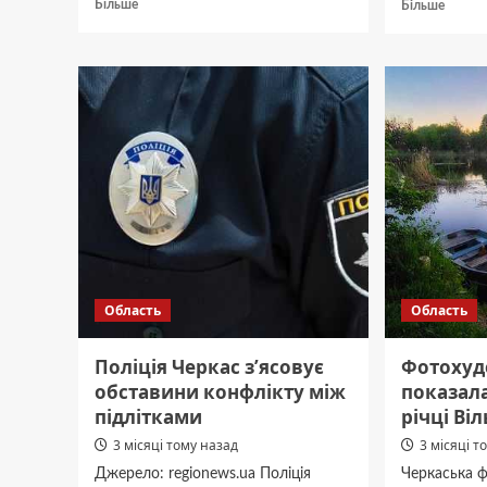
Докладніше
Докла
Більше
Більше
про
про
Дружина
На
Скічка
Черка
показала
у
вихідні
ставку
своїх
знайш
дівчат
тіло
в
хлопця
українському
якого
стилі
шукал
майже
тижде
Область
Область
Поліція Черкас з’ясовує
Фотохуд
обставини конфлікту між
показала
підлітками
річці Ві
3 місяці тому назад
3 місяці т
Джерело: regionews.ua Поліція
Черкаська 