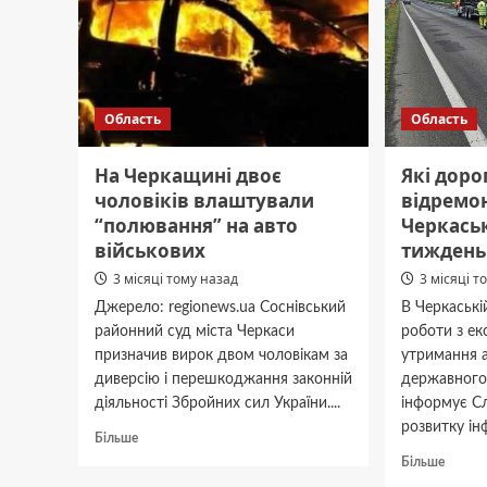
Область
Область
На Черкащині двоє
Які доро
чоловіків влаштували
відремо
“полювання” на авто
Черкаськ
військових
тиждень
3 місяці тому назад
3 місяці т
Джерело: regionews.ua Соснівський
В Черкаські
районний суд міста Черкаси
роботи з ек
призначив вирок двом чоловікам за
утримання 
диверсію і перешкоджання законній
державного
діяльності Збройних сил України....
інформує С
розвитку інф
Докладніше
Більше
про
Докла
Більше
На
про