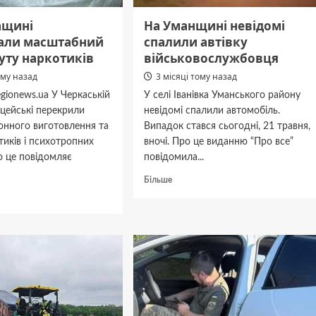
ащині
На Уманщині невідомі
вали масштабний
спалили автівку
уту наркотиків
військовослужбовця
ому назад
3 місяці тому назад
gionews.ua У Черкаській
У селі Іванівка Уманського району
іцейські перекрили
невідомі спалили автомобіль.
онного виготовлення та
Випадок стався сьогодні, 21 травня,
тиків і психотропних
вночі. Про це виданню “Про все”
о це повідомляє
повідомила...
Докладніше
Більше
про
дніше
На
Уманщині
невідомі
щині
спалили
ували
автівку
абний
військовослужбовця
иків