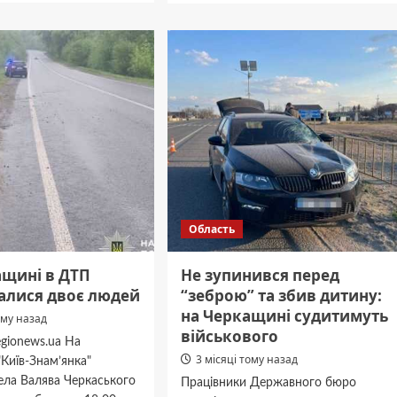
Скандал
и
на
онтували
Черкащині:
працівники
ькій
ТЦК
і
розпилили
сльозогінний
нь
газ
в
авто
з
ветераном
і
Область
сім’єю
ащині в ДТП
Не зупинився перед
алися двоє людей
“зеброю” та збив дитину:
на Черкащині судитимуть
ому назад
військового
gionews.ua На
3 місяці тому назад
"Київ-Знам’янка"
ела Валява Черкаського
Працівники Державного бюро