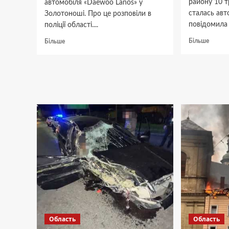
району 10 т
автомобіля «Daewoo Lanos» у
сталась ав
Золотоноші. Про це розповіли в
повідомила п
поліції області....
Докла
Докладніше
Більше
Більше
про
про
На
На
Черка
Черкащині
в
через
ДТП
нетверезу
травму
водійку
двоє
перекинулась
людей
машина
Область
Область