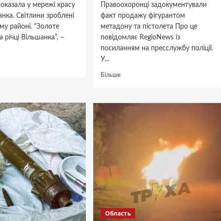
оказала у мережі красу
Правоохоронці задокументували
анка. Світлини зроблені
факт продажу фігурантом
му районі. “Золоте
метадону та пістолета Про це
а річці Вільшанка”, –
повідомляє RegioNews із
посиланням на пресслужбу поліції.
У...
дніше
Докладніше
Більше
удожниця
про
На
с
Черкащині
ла
затримали
торговця
зброєю
та
наркотиками
анка
Область