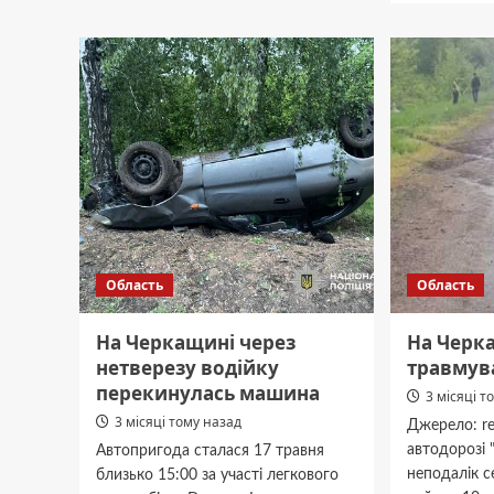
Черкащині
Які
двоє
дорог
чоловіків
відрем
влаштували
у
“полювання”
Черкас
на
област
авто
за
військових
тижде
Область
Область
На Черкащині через
На Черк
нетверезу водійку
травмув
перекинулась машина
3 місяці т
3 місяці тому назад
Джерело: re
автодорозі 
Автопригода сталася 17 травня
неподалік с
близько 15:00 за участі легкового