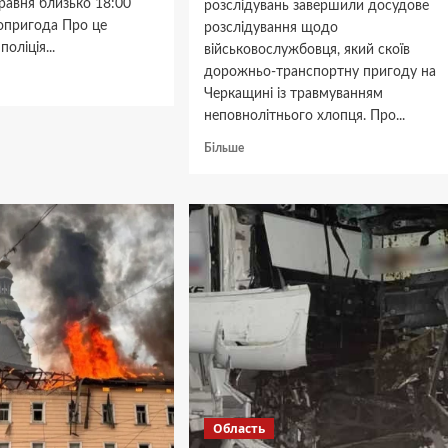
равня близько 18:00
розслідувань завершили досудове
топригода Про це
розслідування щодо
оліція...
військовослужбовця, який скоїв
дорожньо-транспортну пригоду на
дніше
Черкащині із травмуванням
неповнолітнього хлопця. Про...
щині
Докладніше
Більше
про
Не
валися
зупинився
перед
“зеброю”
та
збив
дитину:
на
Черкащині
судитимуть
військового
Область