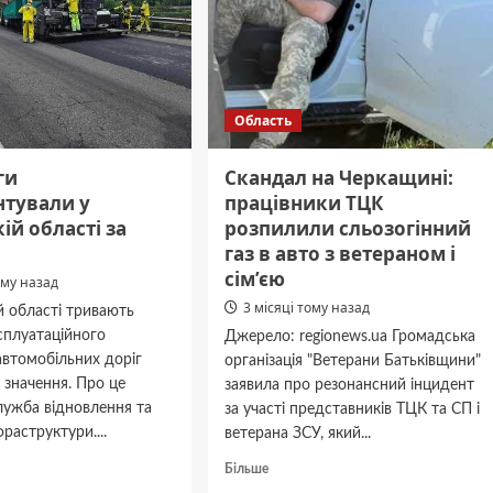
Область
ги
Скандал на Черкащині:
нтували у
працівники ТЦК
ій області за
розпилили сльозогінний
газ в авто з ветераном і
сім’єю
ому назад
3 місяці тому назад
й області тривають
сплуатаційного
Джерело: regionews.ua Громадська
автомобільних доріг
організація "Ветерани Батьківщини"
 значення. Про це
заявила про резонансний інцидент
лужба відновлення та
за участі представників ТЦК та СП і
раструктури....
ветерана ЗСУ, який...
дніше
Докладніше
Більше
про