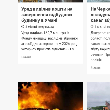
Уряд виділив кошти на
На Черк
завершення відбудови
ліквіду
будинку в Умані
канал зб
3 місяці тому назад
3 місяці т
Уряд виділив 162,7 млн грн із
Джерело: re
Фонду ліквідації наслідків збройної
області пол
агресії для завершення у 2026 році
канал незак
чотирьох проєктів відновлення у...
збуту нарко
речовин Пр
Докладніше
Більше
поліція...
про
Уряд
Докла
Більше
виділив
про
кошти
На
на
Черка
завершення
ліквід
відбудови
масшт
будинку
канал
в
збуту
Умані
наркот