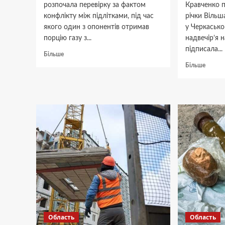
розпочала перевірку за фактом
Кравченко п
конфлікту між підлітками, під час
річки Вільш
якого один з опонентів отримав
у Черкасько
порцію газу з...
надвечір’я н
підписала...
Докладніше
Більше
про
Докла
Більше
Поліція
про
Черкас
Фотох
з’ясовує
з
обставини
Черка
конфлікту
показа
між
красу
підлітками
травня
на
річці
Вільш
Область
Область