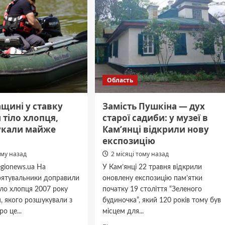
Область
щині у ставку
Замість Пушкіна — дух
тіло хлопця,
старої садиби: у музеї в
укали майже
Кам’янці відкрили нову
експозицію
ому назад
2 місяці тому назад
gionews.ua На
У Кам’янці 22 травня відкрили
рятувальники доправили
оновлену експозицію пам’ятки
іло хлопця 2007 року
початку 19 століття “Зеленого
, якого розшукували з
будиночка”, який 120 років тому був
о це...
місцем для...