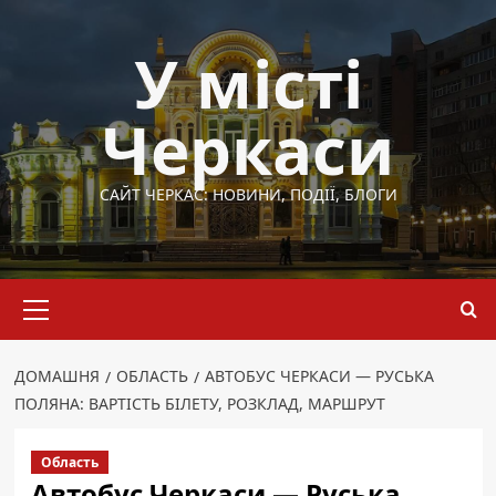
Перейти
до
У місті
вмісту
Черкаси
САЙТ ЧЕРКАС: НОВИНИ, ПОДІЇ, БЛОГИ
Основне
меню
ДОМАШНЯ
ОБЛАСТЬ
АВТОБУС ЧЕРКАСИ — РУСЬКА
ПОЛЯНА: ВАРТІСТЬ БІЛЕТУ, РОЗКЛАД, МАРШРУТ
Область
Автобус Черкаси — Руська