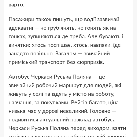
варто.
Пасажири також пишуть, що водії зазвичай
адекватні — не грубіянять, не гонять як на
гонках, зупиняються де треба. Але бувають і
винятки: хтось поспішає, хтось, навпаки, їде
занадто повільно. Загалом — звичайний
приміський транспорт без сюрпризів.
Автобус Черкаси Руська Поляна — це
звичайний робочий маршрут для людей, які
живуть у селі та їздять у місто на роботу,
навчання, за покупками. Рейсів багато, ціна
низька, час у дорозі невеликий. Головне —
подивитися актуальний розклад автобуса
Черкаси Руська Поляна перед виходом, взяти
готівку на квиток та не забути, на якій зупинці