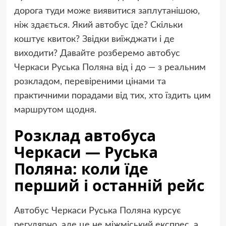
дорога туди може виявитися заплутанішою,
ніж здається. Який автобус їде? Скільки
коштує квиток? Звідки виїжджати і де
виходити? Давайте розберемо автобус
Черкаси Руська Поляна від і до — з реальним
розкладом, перевіреними цінами та
практичними порадами від тих, хто їздить цим
маршрутом щодня.
Розклад автобуса
Черкаси — Руська
Поляна: коли їде
перший і останній рейс
Автобус Черкаси Руська Поляна курсує
регулярно, але це не міжміський експрес, а