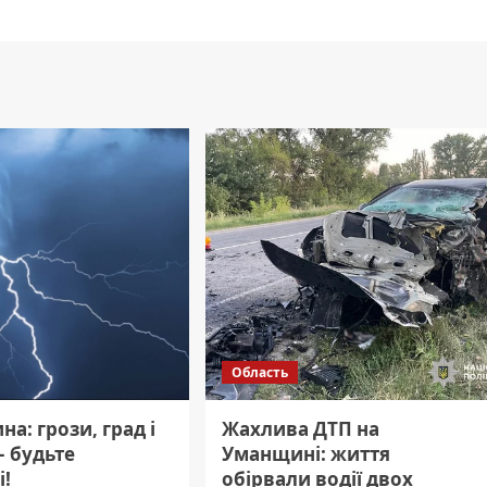
Область
а: грози, град і
Жахлива ДТП на
– будьте
Уманщині: життя
і!
обірвали водії двох