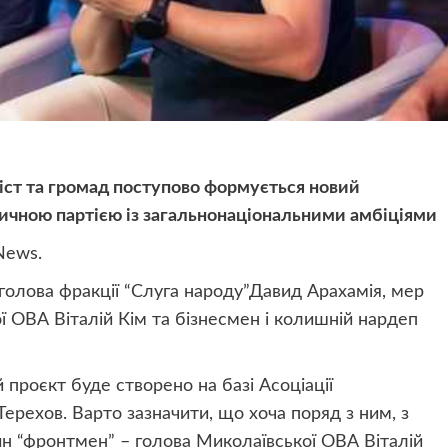
міст та громад поступово формується новий
тичною партією із загальнонаціональними амбіціями
News.
 голова фракції “Слуга народу”Давид Арахамія, мер
ї ОВА Віталій Кім та бізнесмен і колишній нардеп
 проєкт буде створено на базі Асоціації
ерехов. Варто зазначити, що хоча поряд з ним, з
дин “фронтмен” – голова Миколаївської ОВА Віталій