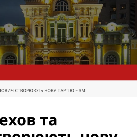
АМОВИЧ СТВОРЮЮТЬ НОВУ ПАРТІЮ – ЗМІ
ехов та
творюють нову