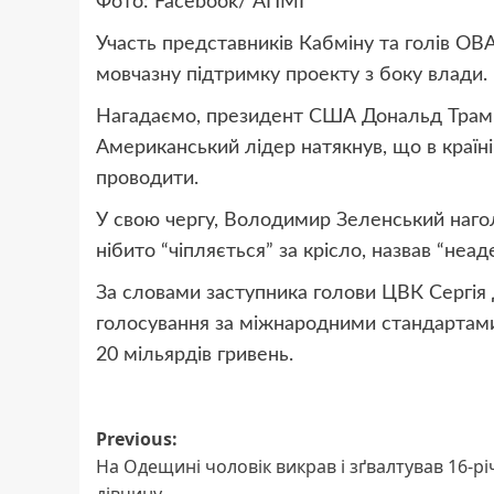
Фото: Facebook/ АПМГ
Участь представників Кабміну та голів ОВ
мовчазну підтримку проекту з боку влади.
Нагадаємо, президент США Дональд Трамп 
Американський лідер натякнув, що в країні
проводити.
У свою чергу, Володимир Зеленський наголо
нібито “чіпляється” за крісло, назвав “неад
За словами заступника голови ЦВК Сергія Д
голосування за міжнародними стандартами
20 мільярдів гривень.
Post
Previous:
На Одещині чоловік викрав і зґвалтував 16-рі
navigation