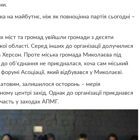
ни.
ка на майбутнє, ніж як повноцінна партія сьогодні –
их міст та громад увійшли громади з десяти
ої області. Серед інших до організації долучилися
та Херсон. Проте міська громада Миколаєва під
до об'єднання не приєдналася, хоча сам міський
орумі Асоціації, який відбувався у Миколаєві.
атовим, залишилося осторонь – мерія
ому центрі захід. Однак до організації приєднався
участь у заходах АПМГ.