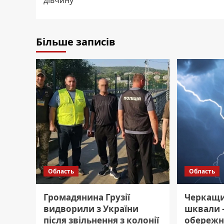
дівчину
Більше записів
Область
Область
Громадянина Грузії
Черкащин
видворили з України
шквали 
після звільнення з колонії
обережн