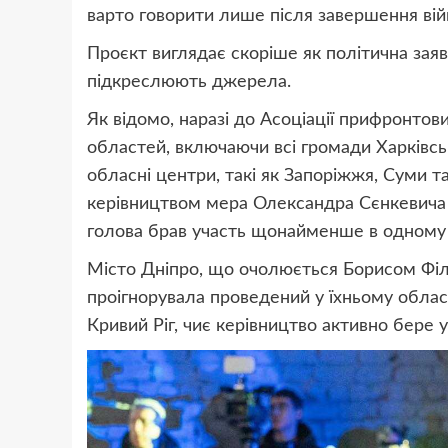
варто говорити лише після завершення вій
Проєкт виглядає скоріше як політична заяв
підкреслюють джерела.
Як відомо, наразі до Асоціації прифронтов
областей, включаючи всі громади Харківськ
обласні центри, такі як Запоріжжя, Суми 
керівництвом мера Олександра Сєнкевича 
голова брав участь щонайменше в одному ф
Місто Дніпро, що очолюється Борисом Філ
проігнорувала проведений у їхньому обласн
Кривий Ріг, чиє керівництво активно бере 