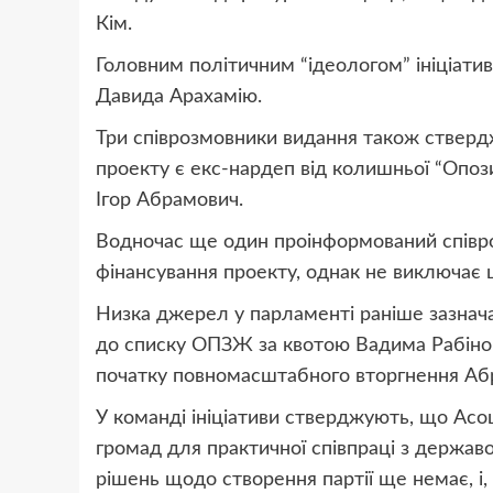
Кім.
Головним політичним “ідеологом” ініціати
Давида Арахамію.
Три співрозмовники видання також ствер
проекту є екс-нардеп від колишньої “Опоз
Ігор Абрамович.
Водночас ще один проінформований співроз
фінансування проекту, однак не виключає 
Низка джерел у парламенті раніше зазнача
до списку ОПЗЖ за квотою Вадима Рабінов
початку повномасштабного вторгнення Абр
У команді ініціативи стверджують, що Асо
громад для практичної співпраці з держа
рішень щодо створення партії ще немає, і