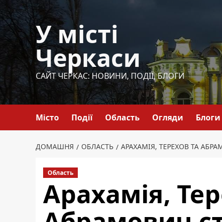
Перейти
до
У місті
вмісту
Черкаси
САЙТ ЧЕРКАС: НОВИНИ, ПОДІЇ, БЛОГИ
Місто
Події
Область
Огляди
Блоги
ДОМАШНЯ
ОБЛАСТЬ
АРАХАМІЯ, ТЕРЕХОВ ТА АБР
Область
Арахамія, Тер
Абрамович с