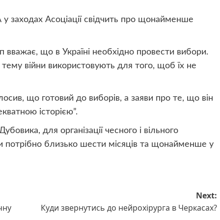
А у заходах Асоціації свідчить про щонайменше
вважає, що в Україні необхідно провести вибори.
 тему війни використовують для того, щоб їх не
сив, що готовий до виборів, а заяви про те, що він
екватною історією”.
убовика, для організації чесного і вільного
 потрібно близько шести місяців та щонайменше у
Next:
чну
Куди звернутись до нейрохірурга в Черкасах?