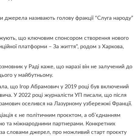
ви джерела називають голову фракції “Слуга народу”
джують, що ключовим спонсором створення нового
иційної платформи – За життя”, родом з Харкова,
мовник у Раді каже, що наразі він не залучений до
цього у майбутньому.
ла, що Ігор Абрамович у 2019 році був включений
ича. У 2022 році журналісти УП писали, що після
амович оселився на Лазурному узбережжі Франції.
ціація є не політичним проєктом, а об'єднанням
вою та міжнародними партнерами. Конкретних
, за словами джерел, про можливий старт проєкту