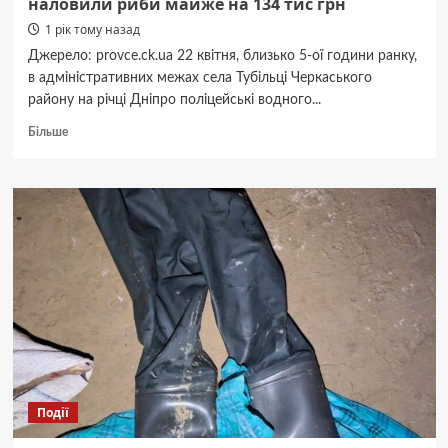
наловили риби майже на 134 тис грн
1 рік тому назад
Джерело: provce.ck.ua 22 квітня, близько 5-ої години ранку,
в адміністративних межах села Тубільці Черкаського
району на річці Дніпро поліцейські водного...
Докладніше
Більше
про
На
Дніпрі
виявили
двох
браконьєрів,
які
наловили
риби
майже
на
134
тис
грн
Події