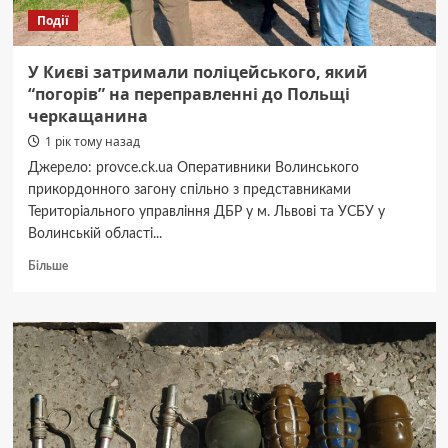
Події
У Києві затримали поліцейського, який
“погорів” на переправленні до Польщі
черкащанина
1 рік тому назад
Джерело: provce.ck.ua Оперативники Волинського
прикордонного загону спільно з представниками
Територіального управління ДБР у м. Львові та УСБУ у
Волинській області...
Докладніше
Більше
про
У
Києві
затримали
поліцейського,
який
“погорів”
на
переправленні