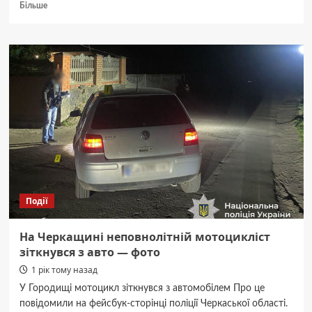
Докладніше
Більше
про
Автоматизовано
та
без
корупційних
ризиків:
як
на
Черкащині
замість
МСЕК
працюють
нові
експертні
Події
команди
(ФОТО,
ВІДЕО)
На Черкащині неповнолітній мотоцикліст
—
зіткнувся з авто — фото
Новини
1 рік тому назад
Черкас
за
У Городищі мотоцикл зіткнувся з автомобілем Про це
сьогодні
повідомили на фейсбук-сторінці поліції Черкаської області.