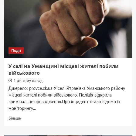
довідки
для
ухилянтів
Події
У селі на Уманщині місцеві жителі побили
військового
1 рік тому назад
Джерело: provce.ck.ua У селі Ятранівка Уманського району
місцеві жителі побили військового. Поліція відкрила
кримінальне провадження.Про інцидент стало відомо із
моніторингу...
Докладніше
Більше
про
У
селі