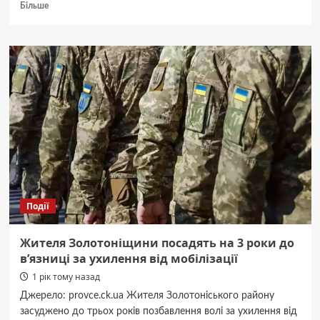
Докладніше
Більше
про
Судитимуть
черкащанина,
який
збував
наркотики
на
території
міста
Події
Жителя Золотоніщини посадять на 3 роки до
в’язниці за ухилення від мобілізації
1 рік тому назад
Джерело: provce.ck.ua Жителя Золотоніського району
засуджено до трьох років позбавлення волі за ухилення від