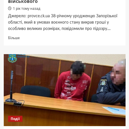
військового
1 рік тому назад
Джерело: provce.ck.ua 38-річному уродженцю Запорізької
області, який в умовах воєнного стану викрав гроші у
особливо великих розмірах, повідомили про підозру....
Докладніше
Більше
про
Запоріжець
викрав
у
черкащанки
40000
євро,
які
вона
отримала
після
загибелі
чоловіка-
військового
Події