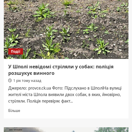
Події
У Шполі невідомі стріляли у собак: поліція
розшукує винного
1 рік тому назад
Джерело: provce.ck.ua Фото: Підслухано в ШполіНа вулиці
жителі міста Шпола виявили двох собак, в яких, ймовірно,
стріляли. Поліція перевіряє факт...
Докладніше
Більше
про
У
Шполі