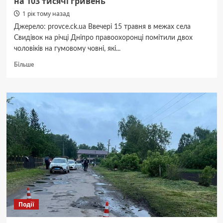
на 103 тисячі гривень
1 рік тому назад
Джерело: provce.ck.ua Ввечері 15 травня в межах села
Свидівок на річці Дніпро правоохоронці помітили двох
чоловіків на гумовому човні, які...
Докладніше
Більше
про
У
Свидівку
два
браконьєри
наловили
риби
на
103
тисячі
гривень
Події