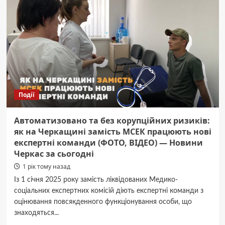
на
Алеї
героїв
у
Черкасах
Події
Автоматизовано та без корупційних ризиків:
як на Черкащині замість МСЕК працюють нові
експертні команди (ФОТО, ВІДЕО) — Новини
Черкас за сьогодні
1 рік тому назад
Із 1 січня 2025 року замість ліквідованих Медико-
соціальних експертних комісій діють експертні команди з
оцінювання повсякденного функціонування особи, що
знаходяться...