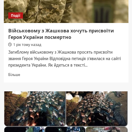
Події
Військовому з Жашкова хочуть присвоїти
Героя України посмертно
1 рік тому назад
Загиблому військовому з Жашкова просять присвоїти
звання Героя України Відповідна петиція з’явилася на сайті
президента України. Як йдеться в тексті...
Докладніше
Більше
про
Військовому
з
Жашкова
хочуть
присвоїти
Героя
України
посмертно