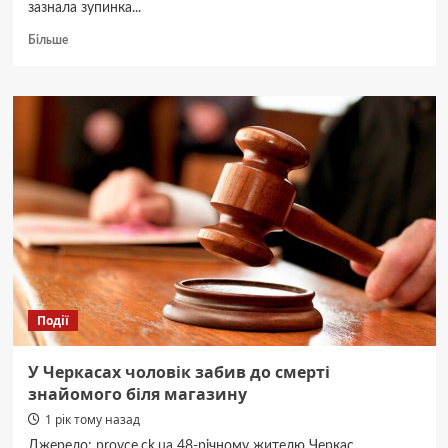
зазнала зупинка...
Докладніше
Більше
про
Не
впоралася
з
керуванням:
стали
відомі
подробиці
ДТП,
в
якій
пошкоджена
зупинка
(ФОТО)
Події
—
Новини
Черкас
У Черкасах чоловік забив до смерті
за
знайомого біля магазину
сьогодні
1 рік тому назад
Джерело: provce.ck.ua 48-річному жителю Черкас