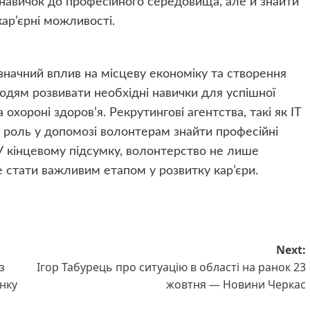
навичок до професійного середовища, але й знайти
 кар’єрні можливості.
 значний вплив на місцеву економіку та створення
юдям розвивати необхідні навички для успішної
а охороні здоров’я. Рекрутингові агентства, такі як IT
ву роль у допомозі волонтерам знайти професійні
 У кінцевому підсумку, волонтерство не лише
е стати важливим етапом у розвитку кар’єри.
Next:
з
Ігор Табурець про ситуацію в області на ранок 23
нку
жовтня — Новини Черкас