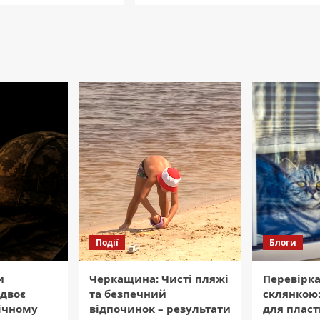
Події
Блоги
и
Черкащина: Чисті пляжі
Перевірка
двоє
та безпечний
склянкою:
вічному
відпочинок – результати
для плас