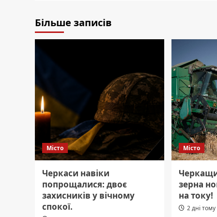
Більше записів
Місто
Місто
Черкаси навіки
Черкащи
попрощалися: двоє
зерна н
захисників у вічному
на току!
спокої.
2 дні тому