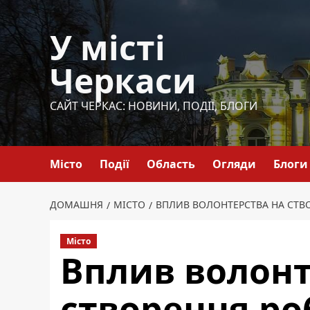
Перейти
до
У місті
вмісту
Черкаси
САЙТ ЧЕРКАС: НОВИНИ, ПОДІЇ, БЛОГИ
Місто
Події
Область
Огляди
Блоги
ДОМАШНЯ
МІСТО
ВПЛИВ ВОЛОНТЕРСТВА НА СТВ
Місто
Вплив волонт
створення ро