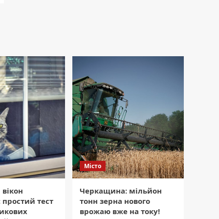
Місто
 вікон
Черкащина: мільйон
 простий тест
тонн зерна нового
тикових
врожаю вже на току!