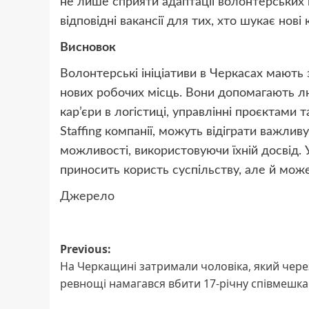
не лише сприяти адаптації волонтерських 
відповідні вакансії для тих, хто шукає нові
Висновок
Волонтерські ініціативи в Черкасах мають
нових робочих місць. Вони допомагають л
кар’єри в логістиці, управлінні проєктами т
Staffing компанії, можуть відіграти важли
можливості, використовуючи їхній досвід.
приносить користь суспільству, але й мож
Джерело
Post
Previous:
На Черкащині затримали чоловіка, який чере
navigation
ревнощі намагався вбити 17-річну співмешка