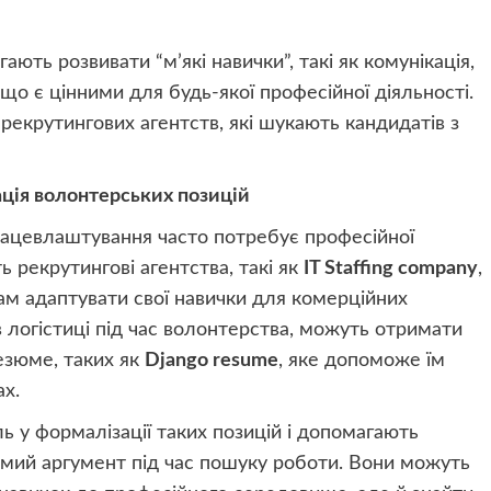
ють розвивати “м’які навички”, такі як комунікація,
 що є цінними для будь-якої професійної діяльності.
екрутингових агентств, які шукають кандидатів з
ація волонтерських позицій
рацевлаштування часто потребує професійної
 рекрутингові агентства, такі як
IT Staffing company
,
м адаптувати свої навички для комерційних
 логістиці під час волонтерства, можуть отримати
езюме, таких як
Django resume
, яке допоможе їм
ах.
ь у формалізації таких позицій і допомагають
омий аргумент під час пошуку роботи. Вони можуть