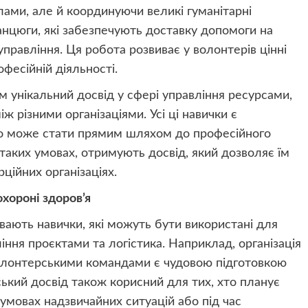
ами, але й координуючи великі гуманітарні
ланцюги, які забезпечують доставку допомоги на
 управління. Ця робота розвиває у волонтерів цінні
фесійній діяльності.
ам унікальний досвід у сфері управління ресурсами,
ж різними організаціями. Усі ці навички є
що може стати прямим шляхом до професійного
таких умовах, отримують досвід, який дозволяє їм
ційних організаціях.
охороні здоров’я
ають навички, які можуть бути використані для
іння проєктами та логістика. Наприклад, організація
волонтерськими командами є чудовою підготовкою
ський досвід також корисний для тих, хто планує
умовах надзвичайних ситуацій або під час