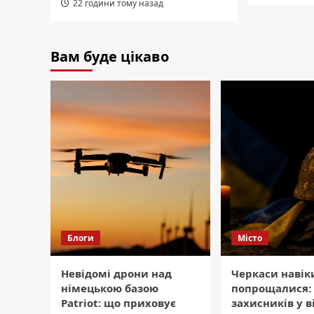
22 години тому назад
Вам буде цікаво
Блоги
Місто
Невідомі дрони над
Черкаси навік
німецькою базою
попрощалися: 
Patriot: що приховує
захисників у 