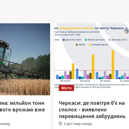
Місто
на: мільйон тонн
Черкаси: де повітря б’є на
ового врожаю вже
сполох – виявлено
перевищення забруднень
 назад
3 дні тому назад