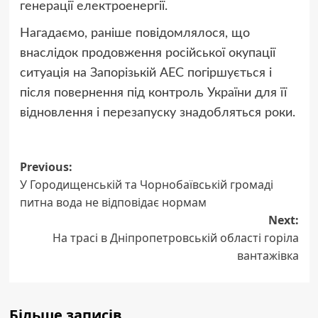
генерації електроенергії.
Нагадаємо, раніше повідомлялося, що
внаслідок продовження російської окупації
ситуація на Запорізькій АЕС погіршується і
після повернення під контроль України для її
відновлення і перезапуску знадобляться роки.
Post
Previous:
У Городищенській та Чорнобаївській громаді
navigation
питна вода не відповідає нормам
Next:
На трасі в Дніпропетровській області горіла
вантажівка
Більше записів