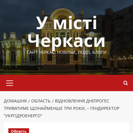
Перейти
до
У місті
вмісту
Черкаси
САЙТ ЧЕРКАС: НОВИНИ, ПОДІЇ, БЛОГИ
Основне
меню
ДОМАШНЯ
ОБЛАСТЬ
ВІДНОВЛЕННЯ ДНІПРОГЕС
ТРИВАТИМЕ ЩОНАЙМЕНШЕ ТРИ РОКИ, – ГЕНДИРЕКТОР
“УКРГІДРОЕНЕРГО”
Область