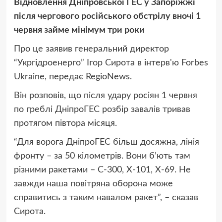
Відновлення Дніпровської ГЕС у Запоріжжі
після чергового російського обстрілу вночі 1
червня займе мінімум три роки
Про це заявив генеральний директор
“Укргідроенерго” Ігор Сирота в інтерв'ю Forbes
Ukraine, передає RegioNews.
Він розповів, що після удару росіян 1 червня
по греблі ДніпроГЕС розбір завалів тривав
протягом півтора місяця.
“Для ворога ДніпроГЕС більш досяжна, лінія
фронту – за 50 кілометрів. Вони бʼють там
різними ракетами – С-300, Х-101, Х-69. Не
завжди наша повітряна оборона може
справитись з таким навалом ракет”, – сказав
Сирота.