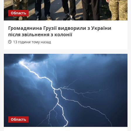
Область
Громадянина Грузії видворили з України
після звільнення з колонії
13 години тому назад
Область