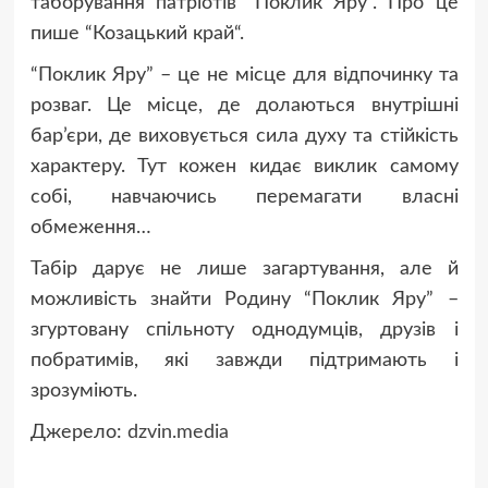
таборування патріотів “Поклик Яру”. Про це
пише “Козацький край“.
“Поклик Яру” – це не місце для відпочинку та
розваг. Це місце, де долаються внутрішні
бар’єри, де виховується сила духу та стійкість
характеру. Тут кожен кидає виклик самому
собі, навчаючись перемагати власні
обмеження…
Табір дарує не лише загартування, але й
можливість знайти Родину “Поклик Яру” –
згуртовану спільноту однодумців, друзів і
побратимів, які завжди підтримають і
зрозуміють.
Джерело:
dzvin.media