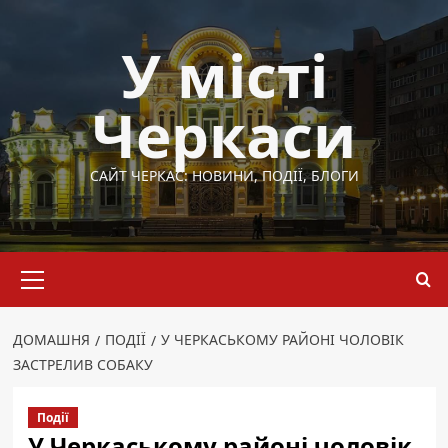
Перейти
до
У місті
вмісту
Черкаси
САЙТ ЧЕРКАС: НОВИНИ, ПОДІЇ, БЛОГИ
Основне
меню
ДОМАШНЯ
ПОДІЇ
У ЧЕРКАСЬКОМУ РАЙОНІ ЧОЛОВІК
ЗАСТРЕЛИВ СОБАКУ
Події
У Черкаському районі чоловік