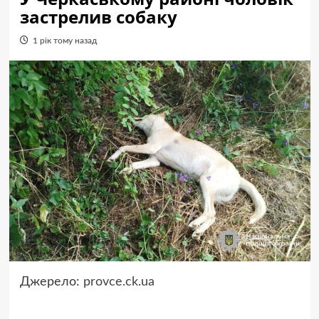
застрелив собаку
1 рік тому назад
Джерело:
provce.ck.ua