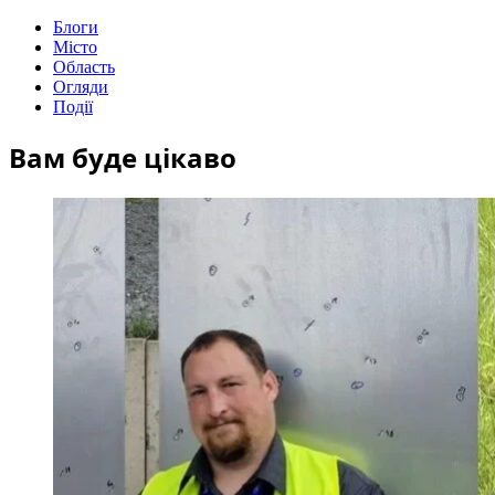
Блоги
Місто
Область
Огляди
Події
Вам буде цікаво