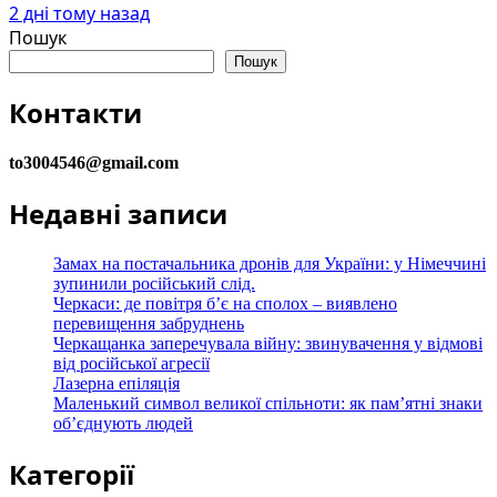
2 дні тому назад
Пошук
Пошук
Контакти
to3004546@gmail.com
Недавні записи
Замах на постачальника дронів для України: у Німеччині
зупинили російський слід.
Черкаси: де повітря б’є на сполох – виявлено
перевищення забруднень
Черкащанка заперечувала війну: звинувачення у відмові
від російської агресії
Лазерна епіляція
Маленький символ великої спільноти: як пам’ятні знаки
об’єднують людей
Категорії