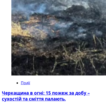
Події
Черкащина в огні: 15 пожеж за добу –
сухостій та сміття палають.