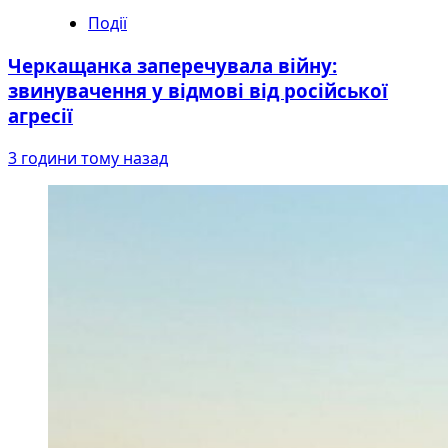
Події
Черкащанка заперечувала війну:
звинувачення у відмові від російської
агресії
3 години тому назад