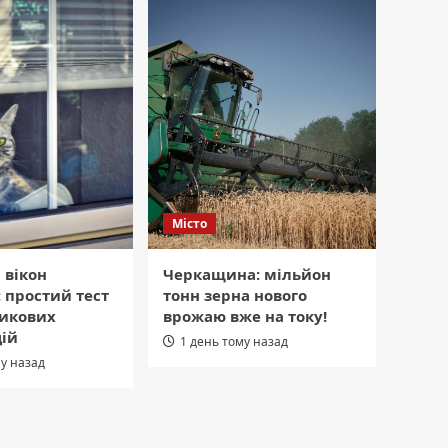
Місто
 вікон
Черкащина: мільйон
 простий тест
тонн зерна нового
тикових
врожаю вже на току!
цій
1 день тому назад
му назад