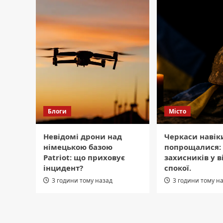
Блоги
Місто
Невідомі дрони над
Черкаси навік
німецькою базою
попрощалися: 
Patriot: що приховує
захисників у 
інцидент?
спокої.
3 години тому назад
3 години тому н