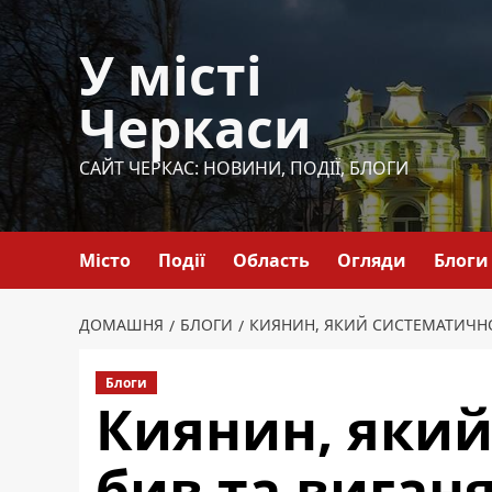
Перейти
до
У місті
вмісту
Черкаси
САЙТ ЧЕРКАС: НОВИНИ, ПОДІЇ, БЛОГИ
Місто
Події
Область
Огляди
Блоги
ДОМАШНЯ
БЛОГИ
КИЯНИН, ЯКИЙ СИСТЕМАТИЧНО
Блоги
Киянин, яки
бив та виган