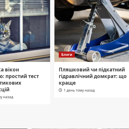
Блоги
а вікон
Пляшковий чи підкатний
: простий тест
гідравлічний домкрат: що
стикових
краще
кцій
1 день тому назад
му назад