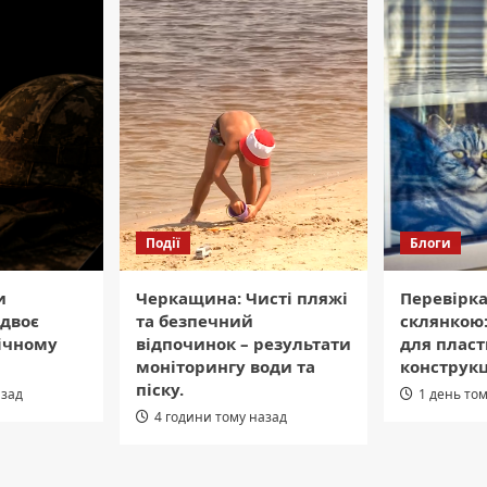
Події
Блоги
и
Черкащина: Чисті пляжі
Перевірка
двоє
та безпечний
склянкою:
вічному
відпочинок – результати
для плас
моніторингу води та
конструк
піску.
азад
1 день то
4 години тому назад