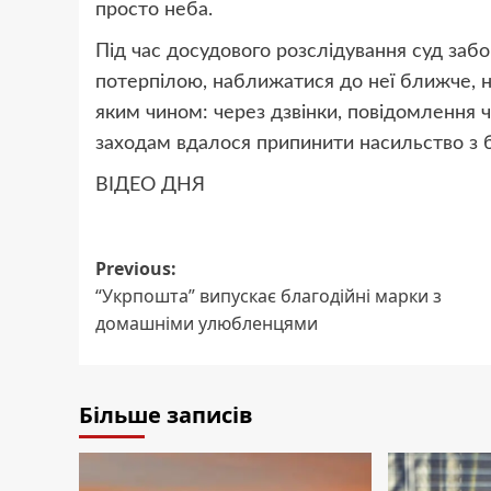
просто неба.
Під час досудового розслідування суд заб
потерпілою, наближатися до неї ближче, ні
яким чином: через дзвінки, повідомлення 
заходам вдалося припинити насильство з б
ВІДЕО ДНЯ
Post
Previous:
“Укрпошта” випускає благодійні марки з
navigation
домашніми улюбленцями
Більше записів