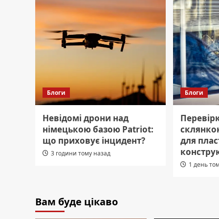
Блоги
Блоги
Невідомі дрони над
Перевірк
німецькою базою Patriot:
склянкою
що приховує інцидент?
для пла
констру
3 години тому назад
1 день то
Вам буде цікаво