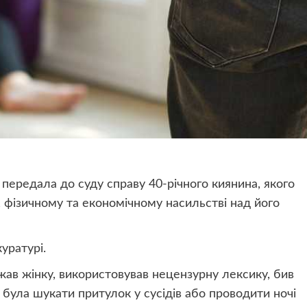
ередала до суду справу 40-річного киянина, якого
 фізичному та економічному насильстві над його
куратурі.
жав жінку, використовував нецензурну лексику, бив
на була шукати притулок у сусідів або проводити ночі