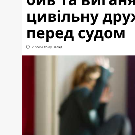
цивільну дру
перед судом
2 роки тому назад