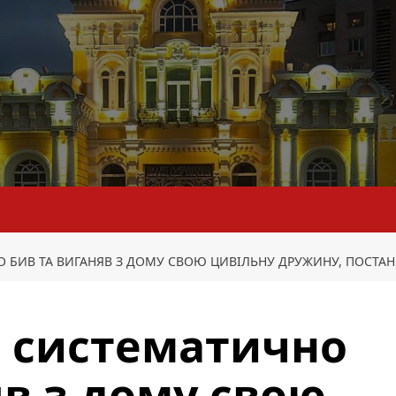
 БИВ ТА ВИГАНЯВ З ДОМУ СВОЮ ЦИВІЛЬНУ ДРУЖИНУ, ПОСТАН
й систематично
яв з дому свою