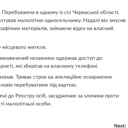
. Перебуваючи в одному із сіл Черкаської області,
лтував малолітню односельчанку. Надалі він змусив
рафічних матеріалів, знімаючи відео на власний
у місцевого жителя.
бвинувачений незаконно одержав доступ до
рнеті, які зберігав на власному телефоні.
визнав. Триває строк на апеляційне оскарження
оловік перебуватиме під вартою.
ені до Реєстру осіб, засуджених за злочини проти
ті малолітньої особи.
Next: