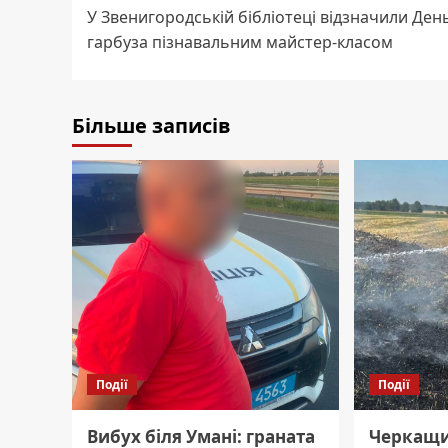
У Звенигородській бібліотеці відзначили Ден
navigation
гарбуза пізнавальним майстер-класом
Більше записів
Події
Події
Вибух біля Умані: граната
Черкащин