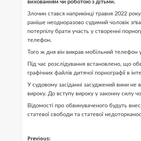
вихованням чи роботою з дітьми.
Злочин стався наприкінці травня 2022 року
раніше неодноразово судимий чоловік зґва
потерпілу брати участь у створенні порног
телефон.
Того ж дня він викрав мобільний телефон 
Під час розслідування встановлено, що о
графічних файлів дитячої порнографії в інте
У судовому засіданні засуджений вини не 
вироку. До вступу вироку у законну силу ч
Відомості про обвинуваченого будуть внес
статевої свободи та статевої недоторканос
Post
Previous: