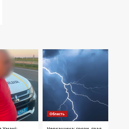
Область
я Умані:
Черкащина: грози, град