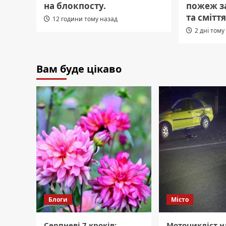
на блокпосту.
пожеж за
та смітт
12 години тому назад
2 дні тому
Вам буде цікаво
Блоги
Місто
Серпневі 7 кроків:
Мотоцикліст н