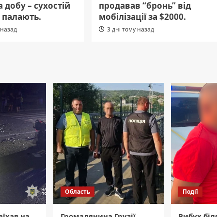
 добу – сухостій
продавав “бронь” від
я палають.
мобілізації за $2000.
 назад
3 дні тому назад
Область
Події
аїхав на
Громадянина Грузії
Вибух біл