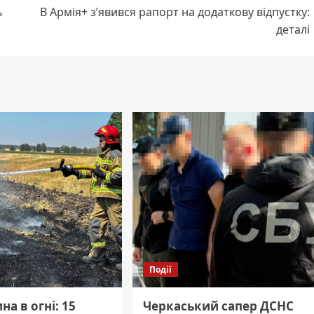
ь
В Армія+ з’явився рапорт на додаткову відпустку:
деталі
Події
а в огні: 15
Черкаський сапер ДСНС