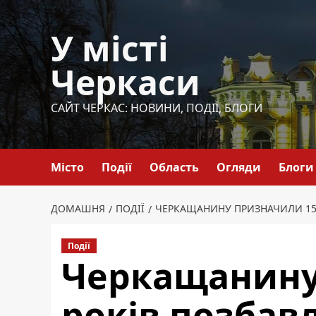
Перейти
до
У місті
вмісту
Черкаси
САЙТ ЧЕРКАС: НОВИНИ, ПОДІЇ, БЛОГИ
Місто
Події
Область
Огляди
Блоги
ДОМАШНЯ
ПОДІЇ
ЧЕРКАЩАНИНУ ПРИЗНАЧИЛИ 15 
Події
Черкащанину
років позбавл